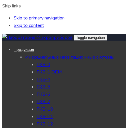
Skip links
Skip to primary navigation
Skip to content
Toggle navigation
Продукция
Инерциальные навигационные системы
ГКВ-0
ГКВ-1 OEM
ГКВ-4
ГКВ-5
ГКВ-6
ГКВ-7
ГКВ-10
ГКВ-11
ГКВ-12