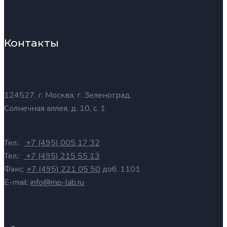
Контакты
124527, г. Москва, г. Зеленоград,
Солнечная аллея, д. 10, с. 1
Тел.:
+7 (495) 005 17 32
Тел.:
+7 (495) 215 55 13
Факс:
+7 (495) 221 05 50
доб. 1101
E-mail:
info@mp-lab.ru