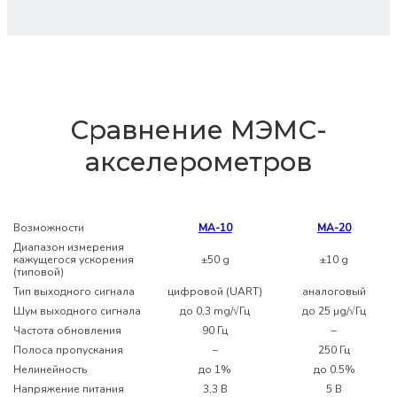
Сравнение МЭМС-
акселерометров
Возможности
МА-10
МА-20
Диапазон измерения
кажущегося ускорения
±50 g
±10 g
(типовой)
Тип выходного сигнала
цифровой (UART)
аналоговый
Шум выходного сигнала
до 0,3 mg/√Гц
до 25 µg/√Гц
Частота обновления
90 Гц
–
Полоса пропускания
–
250 Гц
Нелинейность
до 1%
до 0.5%
Напряжение питания
3,3 В
5 В