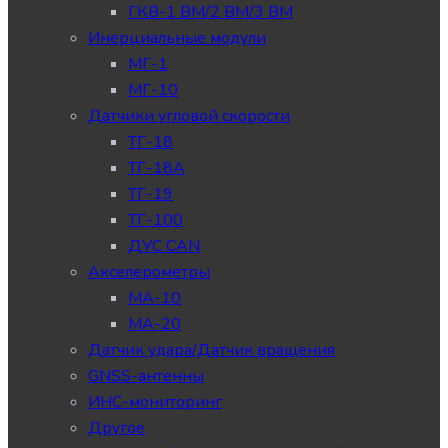
ГКВ-1 ВМ/2 ВМ/3 ВМ
Инерциальные модули
МГ-1
МГ-10
Датчики угловой скорости
ТГ-18
ТГ-18А
ТГ-19
ТГ-100
ДУС CAN
Акселерометры
МА-10
МА-20
Датчик удара/Датчик вращения
GNSS-антенны
ИНС-мониторинг
Другое