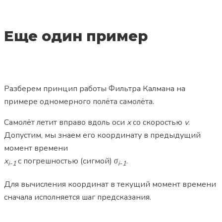
Еще один пример
Разберем принцип работы Фильтра Калмана на
примере одномерного полёта самолёта.
Самолёт летит вправо вдоль оси
x
со скоростью
v
.
Допустим, мы знаем его координату в предыдущий
момент времени
x
c погрешностью (сигмой)
σ
.
i-1
i-1
Для вычисления координат в текущий момент времени
сначала исполняется шаг предсказания.