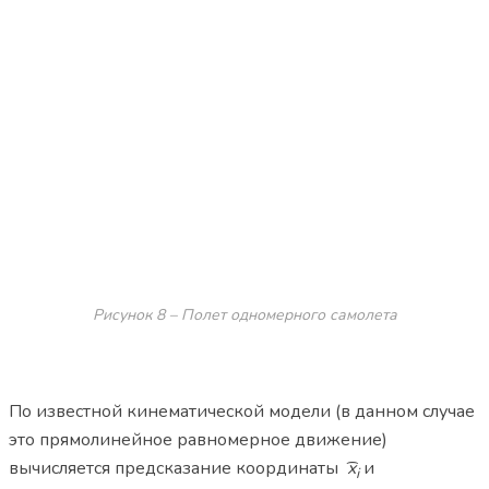
Рисунок 8 – Полет одномерного самолета
По известной кинематической модели (в данном случае
это прямолинейное равномерное движение)
вычисляется предсказание координаты ͡
x
и
i