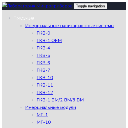
Skip
Skip
Toggle navigation
links
to
Продукция
primary
Инерциальные навигационные системы
navigation
ГКВ-0
Skip
ГКВ-1 OEM
to
ГКВ-4
content
ГКВ-5
ГКВ-6
ГКВ-7
ГКВ-10
ГКВ-11
ГКВ-12
ГКВ-1 ВМ/2 ВМ/3 ВМ
Инерциальные модули
МГ-1
МГ-10