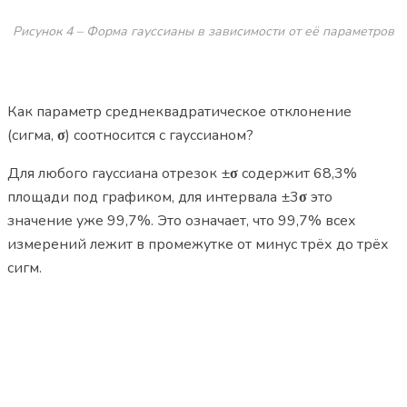
Рисунок 4 – Форма гауссианы в зависимости от её параметров
Как параметр среднеквадратическое отклонение
(сигма,
σ
) соотносится с гауссианом?
Для любого гауссиана отрезок ±
σ
содержит 68,3%
площади под графиком, для интервала ±3
σ
это
значение уже 99,7%. Это означает, что 99,7% всех
измерений лежит в промежутке от минус трёх до трёх
сигм.