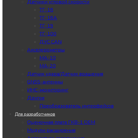
Датчики угловой скорости
ТГ-18
ТГ-18А
ТГ-19
ТГ-100
ДУС CAN
Акселерометры
МА-10
МА-20
Датчик удара/Датчик вращения
GNSS-антенны
ИНС-мониторинг
Другое
Преобразователь интерфейсов
Для разработчиков
Оценочная плата ГКВ-1 ОЕМ
Модули расширения