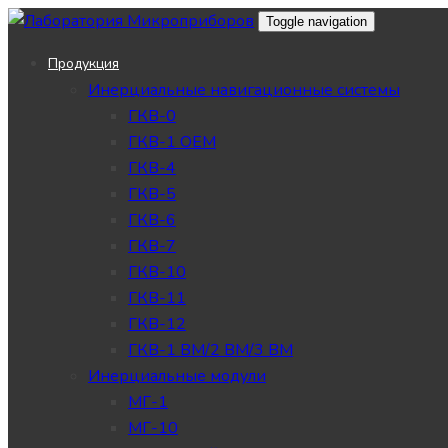
Skip
Skip
Toggle navigation
links
to
Продукция
primary
Инерциальные навигационные системы
navigation
ГКВ-0
Skip
ГКВ-1 OEM
to
ГКВ-4
content
ГКВ-5
ГКВ-6
ГКВ-7
ГКВ-10
ГКВ-11
ГКВ-12
ГКВ-1 ВМ/2 ВМ/3 ВМ
Инерциальные модули
МГ-1
МГ-10