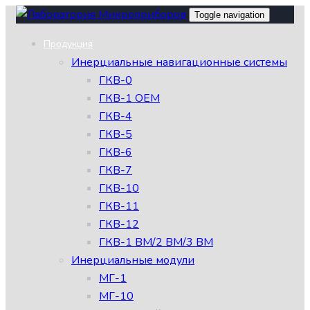
Skip
Skip
Toggle navigation
links
to
Продукция
primary
Инерциальные навигационные системы
navigation
ГКВ-0
Skip
ГКВ-1 OEM
to
ГКВ-4
content
ГКВ-5
ГКВ-6
ГКВ-7
ГКВ-10
ГКВ-11
ГКВ-12
ГКВ-1 ВМ/2 ВМ/3 ВМ
Инерциальные модули
МГ-1
МГ-10