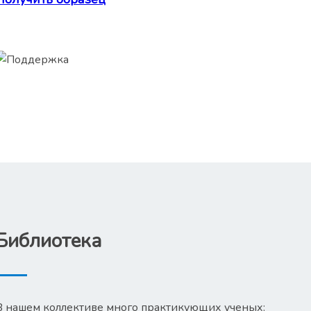
Библиотека
В нашем коллективе много практикующих ученых: