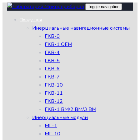
Skip
Skip
Toggle navigation
links
to
Продукция
primary
Инерциальные навигационные системы
navigation
ГКВ-0
Skip
ГКВ-1 OEM
to
ГКВ-4
content
ГКВ-5
ГКВ-6
ГКВ-7
ГКВ-10
ГКВ-11
ГКВ-12
ГКВ-1 ВМ/2 ВМ/3 ВМ
Инерциальные модули
МГ-1
МГ-10