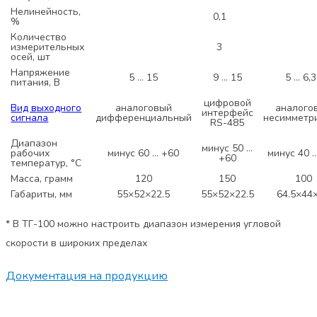
Нелинейность,
0,1
%
Количество
измерительных
3
осей, шт
Напряжение
5 … 15
9 … 15
5 … 6,3
питания, В
цифровой
Вид выходного
аналоговый
аналого
интерфейс
сигнала
дифференциальный
несимметр
RS-485
Диапазон
минус 50 …
рабочих
минус 60 … +60
минус 40 
+60
температур, °С
Масса, грамм
120
150
100
Габариты, мм
55×52×22.5
55×52×22.5
64.5×44
* В ТГ-100 можно настроить диапазон измерения угловой
скорости в широких пределах
Документация на продукцию