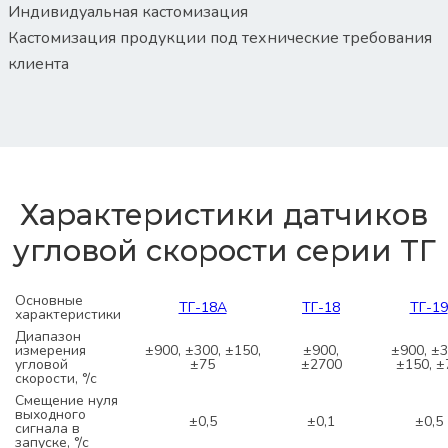
Индивидуальная кастомизация
Кастомизация продукции под технические требования
клиента
Характеристики датчиков
угловой скорости серии ТГ
Основные
ТГ-18А
ТГ-18
ТГ-19
характеристики
Диапазон
измерения
±900, ±300, ±150,
±900,
±900, ±3
угловой
±75
±2700
±150, ±
скорости, °/с
Смещение нуля
выходного
±0,5
±0,1
±0,5
сигнала в
запуске, °/с