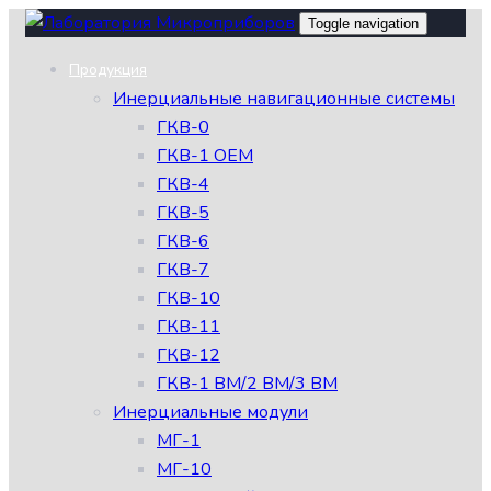
Skip
Skip
Toggle navigation
links
to
Продукция
primary
Инерциальные навигационные системы
navigation
ГКВ-0
Skip
ГКВ-1 OEM
to
ГКВ-4
content
ГКВ-5
ГКВ-6
ГКВ-7
ГКВ-10
ГКВ-11
ГКВ-12
ГКВ-1 ВМ/2 ВМ/3 ВМ
Инерциальные модули
МГ-1
МГ-10