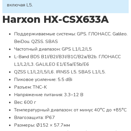
включая L5.
Harxon HX-CSX633A
Поддерживаемые системы: GPS. ГЛОНАСС. Galileo.
BeiDou. QZSS. SBAS
Частотный диапазон: GPS L1/L2/L5
L-Band BDS B1I/B2I/B3I/B1C/B2a/B2b. ГЛОНАСС
L1/L2/L3. GALILEO E1/E5a/E5b/E6
QZSS L1/L2/L5/L6. IRNSS L5. SBAS L1/L5.
Пиковое усиление: 5.5 dBi
Разъем: TNC-K
Напряжение питания: 3.3–12 В
Вес: 600 г
Температурный диапазон: от минус 40°С до +85°С
Влагозащита: IP67
Размеры: Ø152 × 57.7мм