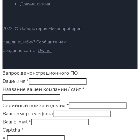
Документация
2022. ©
Лаборатория Микроприборов.
Нашли ошибку?
Сообщите нам.
Создание сайта:
Uwindi
Запрос демонстрационного ПО
Ваше имя
*
Название вашей компании / сайт
*
Серийный номер изделия
*
Ваш номер телефона
Ваш E-mail
*
Captcha
*
=