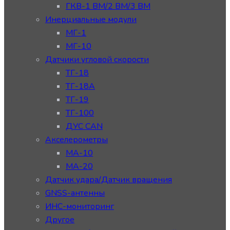
ГКВ-1 ВМ/2 ВМ/3 ВМ
Инерциальные модули
МГ-1
МГ-10
Датчики угловой скорости
ТГ-18
ТГ-18А
ТГ-19
ТГ-100
ДУС CAN
Акселерометры
МА-10
МА-20
Датчик удара/Датчик вращения
GNSS-антенны
ИНС-мониторинг
Другое