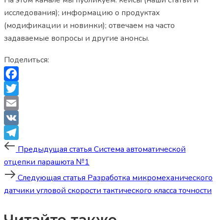
исследования); информацию о продуктах
(модификации и новинки); отвечаем на часто
задаваемые вопросы и другие анонсы.
Поделиться:
Facebook
Twitter
Email
VK
Post
Предыдущая
Telegram
Предыдущая статья
Система автоматической
статья
отцепки парашюта №1
navigation
Следующая
Следующая статья
Разработка микромеханического
статья
датчики угловой скорости тактического класса точности
Читайте также