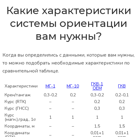
Какие характеристики
системы ориентации
вам нужны?
Когда вы определились с данными, которые вам нужны,
то можно подобрать необходимые характеристики по
сравнительной таблице.
ГКВ-1
Характеристики
МГ-1
МГ-10
ГКВ
ОЕМ
Крен/тангаж
0,3-0,2
0,2
0,3-0,2
0,2-0,1
Курс (RTK)
–
–
0,2
0,2
Курс (ГНСС)
–
–
0,3
0,3
Курс
1
1
1
1
(магн.),град.,
1
σ
Координаты, м
–
–
1,5
1,5
Координаты
0,01+1
0,01+1
–
–