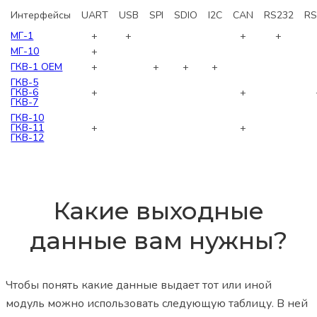
Интерфейсы
UART
USB
SPI
SDIO
I2C
CAN
RS232
RS
МГ-1
+
+
+
+
МГ-10
+
ГКВ-1 ОЕМ
+
+
+
+
ГКВ-5
ГКВ-6
+
+
ГКВ-7
ГКВ-10
ГКВ-11
+
+
ГКВ-12
Какие выходные
данные вам нужны?
Чтобы понять какие данные выдает тот или иной
модуль можно использовать следующую таблицу. В ней