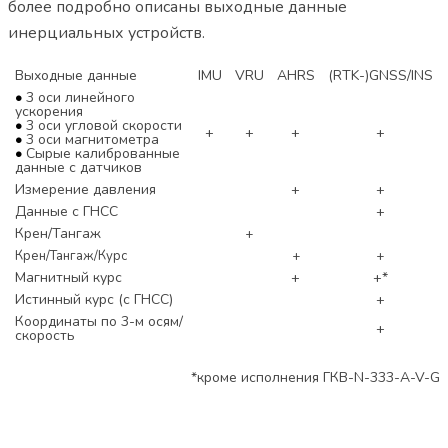
более подробно описаны выходные данные
инерциальных устройств.
Выходные данные
IMU
VRU
AHRS
(RTK-)GNSS/INS
•
3 оси линейного
ускорения
•
3 оси угловой скорости
+
+
+
+
•
3 оси магнитометра
•
Сырые калиброванные
данные с датчиков
Измерение давления
+
+
Данные с ГНСС
+
Крен/Тангаж
+
Крен/Тангаж/Курс
+
+
Магнитный курс
+
+*
Истинный курс (с ГНСС)
+
Координаты по 3-м осям/
+
скорость
*кроме исполнения ГКВ-N-333-A-V-G