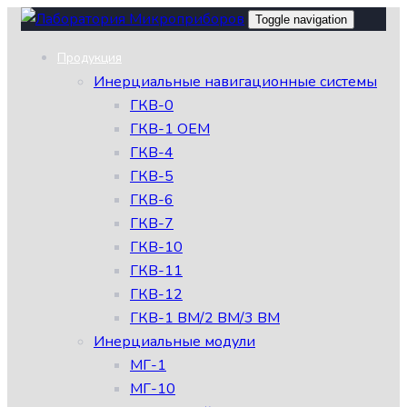
Skip
Skip
Toggle navigation
links
to
Продукция
primary
Инерциальные навигационные системы
navigation
ГКВ-0
Skip
ГКВ-1 OEM
to
ГКВ-4
content
ГКВ-5
ГКВ-6
ГКВ-7
ГКВ-10
ГКВ-11
ГКВ-12
ГКВ-1 ВМ/2 ВМ/3 ВМ
Инерциальные модули
МГ-1
МГ-10