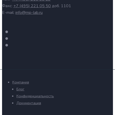
Факс:
+7 (495) 221 05 50
доб. 1101
E-mail:
info@mp-lab.ru
Компания
Блог
Конфиденциальность
Документация