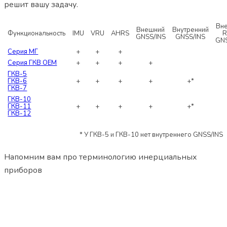
решит вашу задачу.
Вн
Внешний
Внутренний
Функциональность
IMU
VRU
AHRS
R
GNSS/INS
GNSS/INS
GNS
Серия МГ
+
+
+
Серия ГКВ OEM
+
+
+
+
ГКВ-5
ГКВ-6
+
+
+
+
+*
ГКВ-7
ГКВ-10
ГКВ-11
+
+
+
+
+*
ГКВ-12
* У ГКВ-5 и ГКВ-10 нет внутреннего GNSS/INS
Напомним вам про терминологию инерциальных
приборов