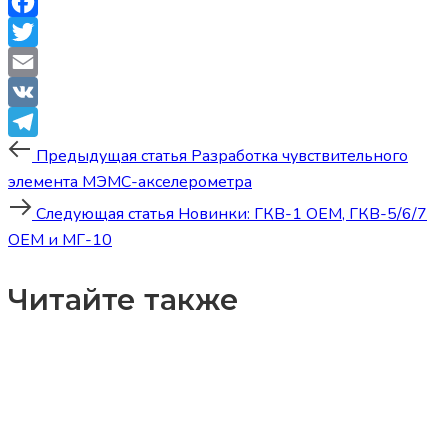
Facebook
Twitter
Email
VK
Post
Предыдущая
Telegram
Предыдущая статья
Разработка чувствительного
статья
элемента МЭМС-акселерометра
navigation
Следующая
Следующая статья
Новинки: ГКВ-1 OEM, ГКВ-5/6/7
статья
OEM и МГ-10
Читайте также