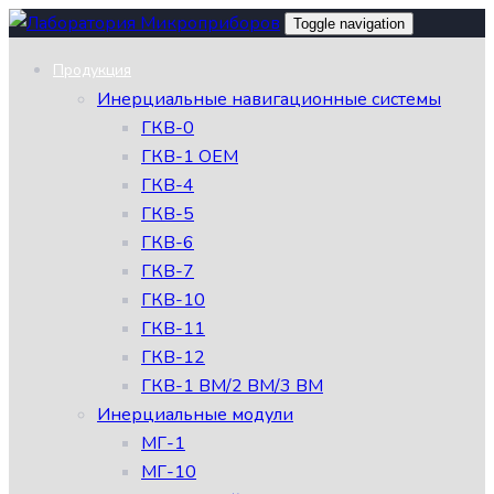
Skip
Skip
Toggle navigation
links
to
Продукция
primary
Инерциальные навигационные системы
navigation
ГКВ-0
Skip
ГКВ-1 OEM
to
ГКВ-4
content
ГКВ-5
ГКВ-6
ГКВ-7
ГКВ-10
ГКВ-11
ГКВ-12
ГКВ-1 ВМ/2 ВМ/3 ВМ
Инерциальные модули
МГ-1
МГ-10